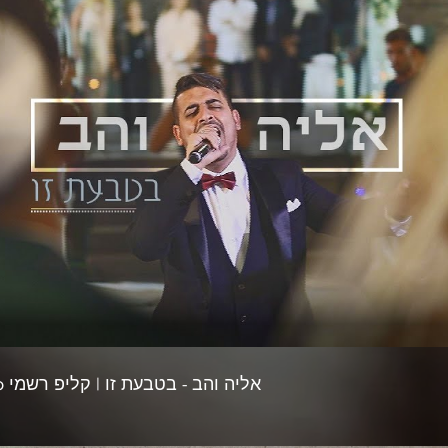
צפייה בסרטון
אליה והב - בטבעת זו | קליפ רשמי Eliya vahav - Betaba'at zo