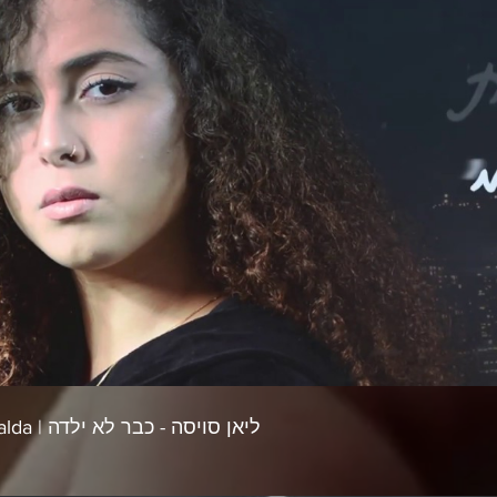
צפייה בסרטון
ליאן סויסה - כבר לא ילדה | Lian Swisa - Kvar Lo Yalda